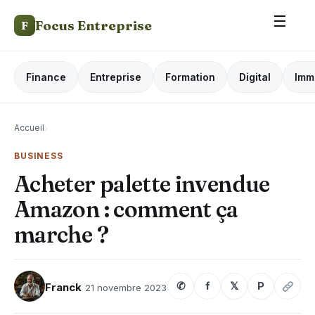
☰
Focus Entreprise
F
Finance
Entreprise
Formation
Digital
Imm
Accueil
›
BUSINESS
Acheter palette invendue
Amazon : comment ça
marche ?
✆
f
𝕏
P
Franck
21 novembre 2023