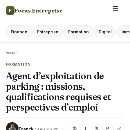
☰
Focus Entreprise
F
Finance
Entreprise
Formation
Digital
Imm
Accueil
›
FORMATION
Agent d’exploitation de
parking : missions,
qualifications requises et
perspectives d’emploi
✆
f
𝕏
P
Franck
18 mars 2025