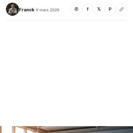
✆
f
𝕏
P
Franck
9 mars 2026