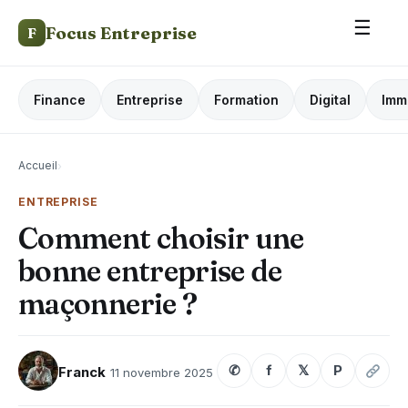
☰
Focus Entreprise
F
Finance
Entreprise
Formation
Digital
Imm
Accueil
›
ENTREPRISE
Comment choisir une
bonne entreprise de
maçonnerie ?
✆
f
𝕏
P
Franck
11 novembre 2025