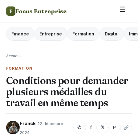
☰
Focus Entreprise
F
Finance
Entreprise
Formation
Digital
Imm
Accueil
›
FORMATION
Conditions pour demander
plusieurs médailles du
travail en même temps
Franck
22 décembre
✆
f
𝕏
P
2024