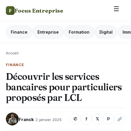
☰
Focus Entreprise
F
Finance
Entreprise
Formation
Digital
Imm
Accueil
›
FINANCE
Découvrir les services
bancaires pour particuliers
proposés par LCL
✆
f
𝕏
P
Franck
2 janvier 2025