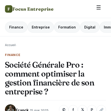
☰
Focus Entreprise
F
Finance
Entreprise
Formation
Digital
Imm
Accueil
›
FINANCE
Société Générale Pro :
comment optimiser la
gestion financière de son
entreprise ?
✆
f
𝕏
P
Franck
15 mai 2025