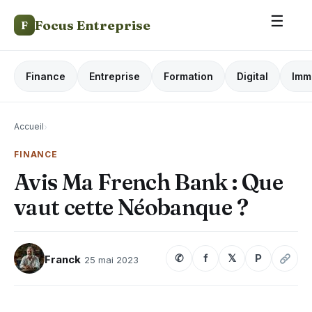
☰
Focus Entreprise
F
Finance
Entreprise
Formation
Digital
Imm
Accueil
›
FINANCE
Avis Ma French Bank : Que
vaut cette Néobanque ?
✆
f
𝕏
P
Franck
25 mai 2023