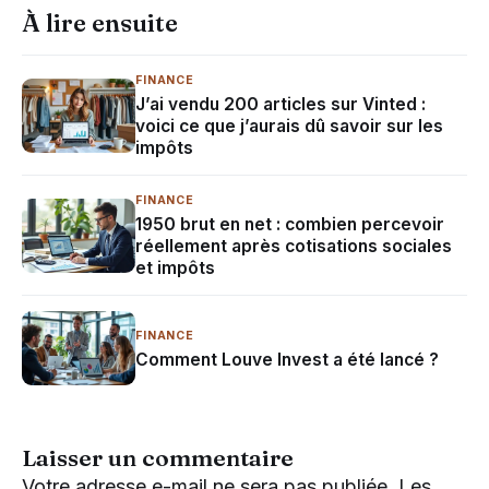
À lire ensuite
FINANCE
J’ai vendu 200 articles sur Vinted :
voici ce que j’aurais dû savoir sur les
impôts
FINANCE
1950 brut en net : combien percevoir
réellement après cotisations sociales
et impôts
FINANCE
Comment Louve Invest a été lancé ?
Laisser un commentaire
Votre adresse e-mail ne sera pas publiée.
Les