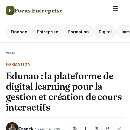
☰
Focus Entreprise
F
Finance
Entreprise
Formation
Digital
Imm
Accueil
›
FORMATION
Edunao : la plateforme de
digital learning pour la
gestion et création de cours
interactifs
✆
f
𝕏
P
Franck
15 janvier 2025