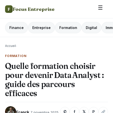
☰
Focus Entreprise
F
Finance
Entreprise
Formation
Digital
Imm
Accueil
›
FORMATION
Quelle formation choisir
pour devenir Data Analyst :
guide des parcours
efficaces
✆
f
𝕏
P
Franck
7 novembre 2025