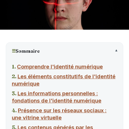
☰
Sommaire
Comprendre l'identité numérique
Les éléments constitutifs de l'identité
numérique
Les informations personnelles :
fondations de l'identité numérique
Présence sur les réseaux sociaux :
une vitrine virtuelle
Les contenus générés par les