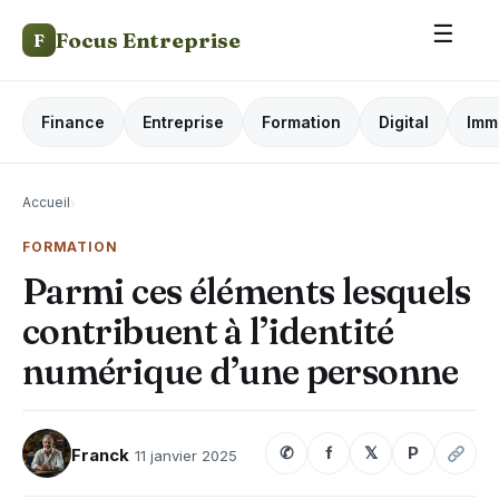
☰
Focus Entreprise
F
Finance
Entreprise
Formation
Digital
Imm
Accueil
›
FORMATION
Parmi ces éléments lesquels
contribuent à l’identité
numérique d’une personne
✆
f
𝕏
P
Franck
11 janvier 2025