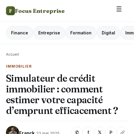
☰
Focus Entreprise
F
Finance
Entreprise
Formation
Digital
Imm
Accueil
›
IMMOBILIER
Simulateur de crédit
immobilier : comment
estimer votre capacité
d’emprunt efficacement ?
✆
f
𝕏
P
Franck
23 mai 2025