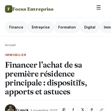
☰
Focus Entreprise
F
Finance
Entreprise
Formation
Digital
Imm
Accueil
›
IMMOBILIER
Financer l’achat de sa
première résidence
principale : dispositifs,
apports et astuces
✆
f
𝕏
P
Franck
3 novembre 2025