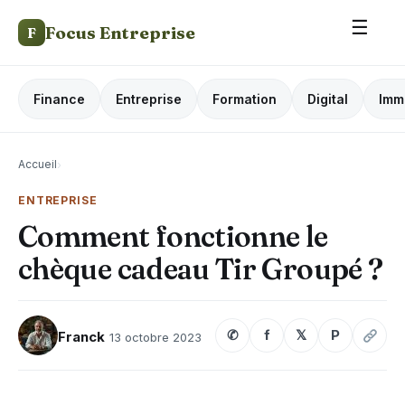
☰
Focus Entreprise
F
Finance
Entreprise
Formation
Digital
Imm
Accueil
›
ENTREPRISE
Comment fonctionne le
chèque cadeau Tir Groupé ?
✆
f
𝕏
P
Franck
13 octobre 2023