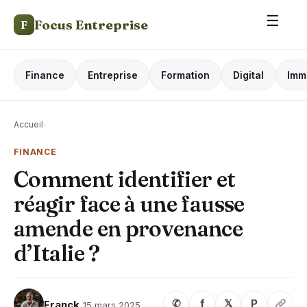
☰
Focus Entreprise
F
Finance
Entreprise
Formation
Digital
Imm
Accueil
›
FINANCE
Comment identifier et
réagir face à une fausse
amende en provenance
d’Italie ?
✆
f
𝕏
P
Franck
15 mars 2025