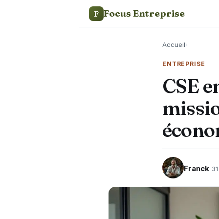
Focus Entreprise
F
Accueil
›
ENTREPRISE
CSE en
missio
économ
Franck
31