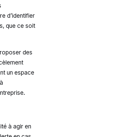
s
e d’identifier
s, que ce soit
 proposer des
rcèlement
ant un espace
 à
ntreprise.
té à agir en
alerte en cas