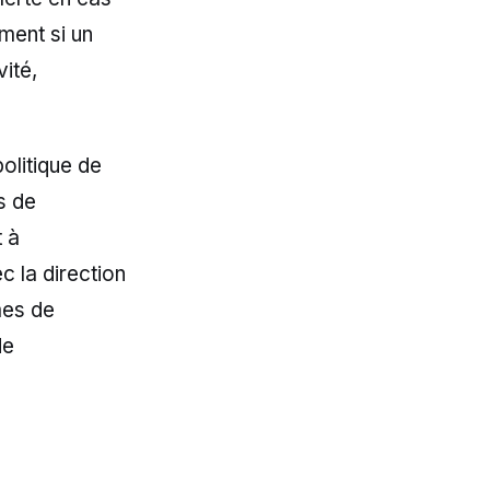
ment si un
vité,
olitique de
s de
t à
c la direction
mes de
de