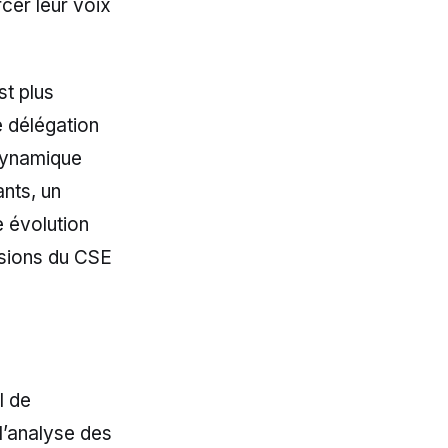
cer leur voix
st plus
e délégation
 dynamique
nts, un
e évolution
ssions du CSE
l de
l’analyse des