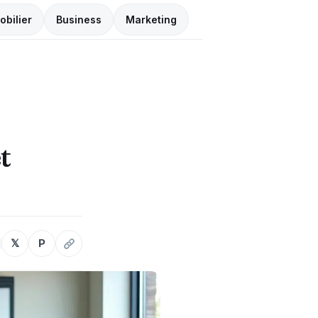
obilier
Business
Marketing
t
𝕏
P