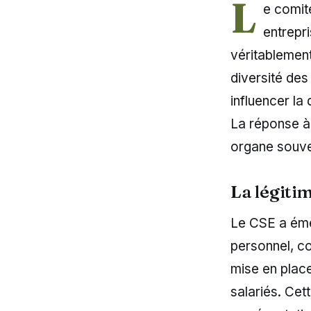
L
e comit
entrepr
véritablement
diversité des
influencer la 
La réponse à 
organe souv
La légitim
Le CSE a éme
personnel, c
mise en place
salariés. Cet