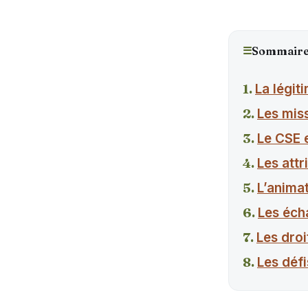
☰
Sommair
La légit
Les mis
Le CSE e
Les att
L’animat
Les écha
Les dro
Les défi