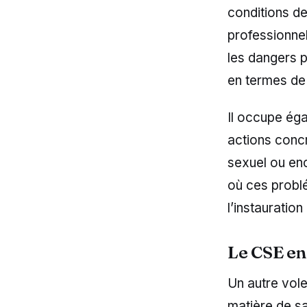
conditions de
professionnel
les dangers p
en termes de
Il occupe éga
actions concr
sexuel ou en
où ces probl
l’instauration
Le CSE en 
Un autre vole
matière de sa