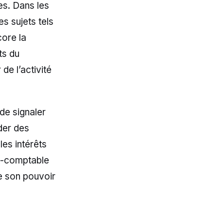
es. Dans les
es sujets tels
core la
ts du
de l’activité
de signaler
nder des
les intérêts
rt-comptable
ce son pouvoir