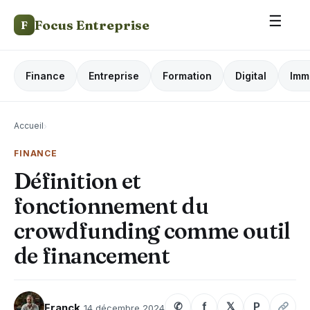
☰
Focus Entreprise
F
Finance
Entreprise
Formation
Digital
Imm
Accueil
›
FINANCE
Définition et
fonctionnement du
crowdfunding comme outil
de financement
✆
f
𝕏
P
Franck
14 décembre 2024