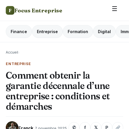
☰
Focus Entreprise
F
Finance
Entreprise
Formation
Digital
Imm
Accueil
›
ENTREPRISE
Comment obtenir la
garantie décennale d’une
entreprise : conditions et
démarches
✆
f
𝕏
P
Franck
7 novembre 2025