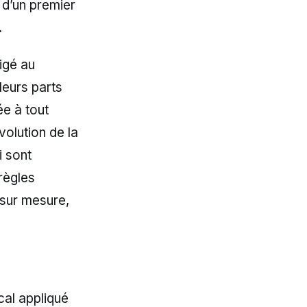
 d’un premier
.
igé au
leurs parts
ée à tout
volution de la
i sont
règles
 sur mesure,
cal appliqué