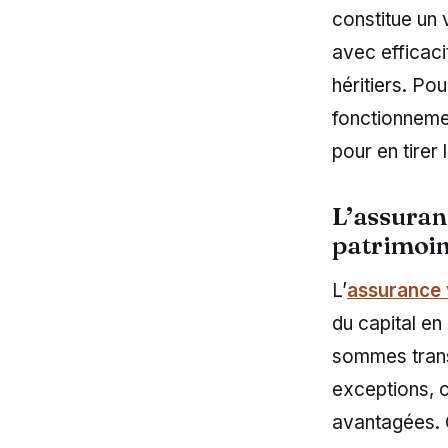
constitue un 
avec efficaci
héritiers. Pou
fonctionnemen
pour en tirer l
L’assuranc
patrimoi
L’
assurance 
du capital en
sommes transm
exceptions, c
avantagées. C