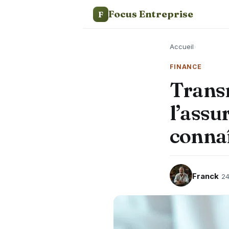
Focus Entreprise
F
Accueil
›
FINANCE
Trans
l’assur
connaî
Franck
24