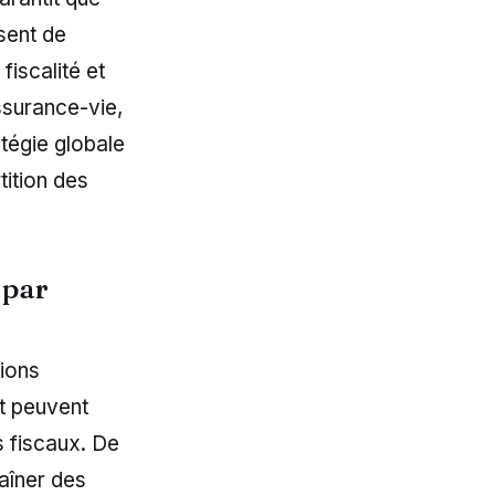
sent de
fiscalité et
ssurance-vie,
tégie globale
tition des
 par
tions
t peuvent
s fiscaux. De
aîner des