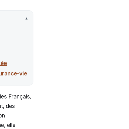
sée
surance-vie
des Français,
ut, des
on
e, elle