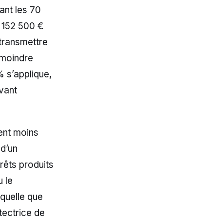
ant les 70
e 152 500 €
 transmettre
 moindre
% s’applique,
uvant
ent moins
 d’un
rêts produits
u le
 quelle que
tectrice de