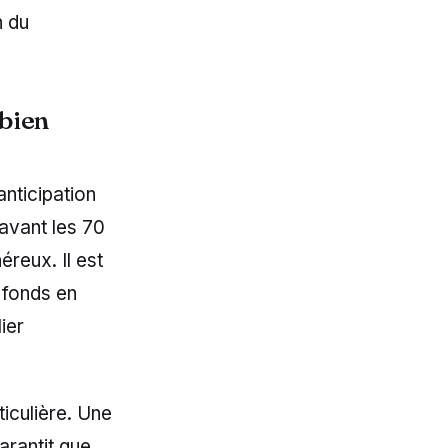
n du
 bien
anticipation
 avant les 70
reux. Il est
 fonds en
ier
iculière. Une
garantit que