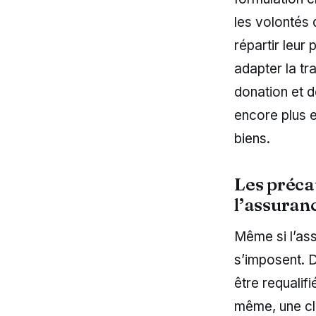
les volontés 
répartir leur 
adapter la tr
donation et 
encore plus ef
biens.
Les préca
l’assuran
Même si l’as
s’imposent. 
être requalif
même, une cla