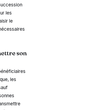
 succession
ur les
isir le
 nécessaires
mettre son
bénéficiaires
que, les
sauf
rsonnes
ransmettre