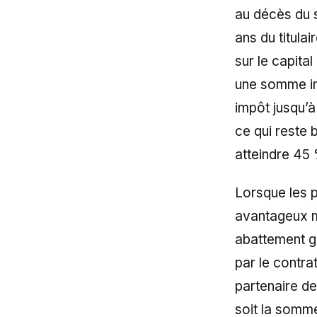
au décès du s
ans du titula
sur le capita
une somme imp
impôt jusqu’à
ce qui reste 
atteindre 45
Lorsque les 
avantageux ma
abattement gl
par le contra
partenaire de
soit la somme