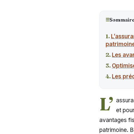
☰
Sommair
L’assura
patrimoin
Les ava
Optimis
Les pré
L’
assura
et pour
avantages fis
patrimoine. B