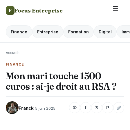
☰
Focus Entreprise
F
Finance
Entreprise
Formation
Digital
Imm
Accueil
›
FINANCE
Mon mari touche 1500
euros : ai-je droit au RSA ?
✆
f
𝕏
P
Franck
5 juin 2025