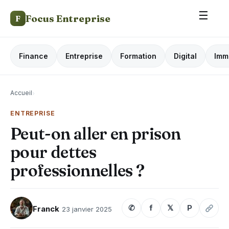
☰
Focus Entreprise
F
Finance
Entreprise
Formation
Digital
Imm
Accueil
›
ENTREPRISE
Peut-on aller en prison
pour dettes
professionnelles ?
✆
f
𝕏
P
Franck
23 janvier 2025