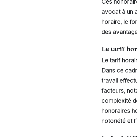
Ces honoraire
avocat à un a
horaire, le f
des avantages
Le tarif ho
Le tarif hora
Dans ce cadr
travail effec
facteurs, not
complexité de 
honoraires ho
notoriété et l