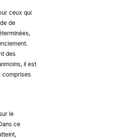
our ceux qui
ode de
déterminées,
enciement.
ant des
nmoins, il est
ns comprises
ur le
 Dans ce
tteint,