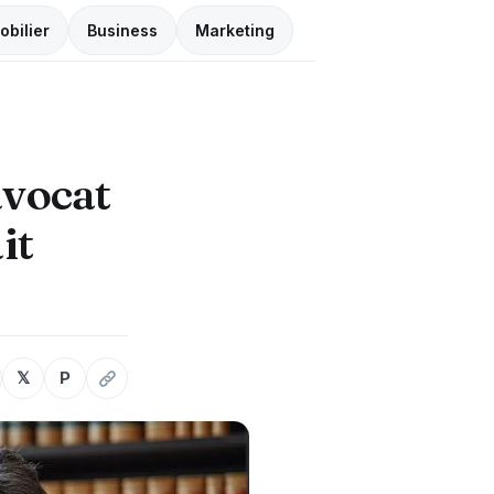
obilier
Business
Marketing
avocat
it
𝕏
P