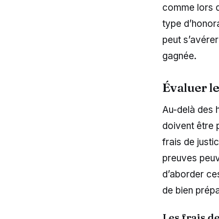
comme lors d’
type d’honora
peut s’avérer 
gagnée.
Évaluer le
Au-delà des 
doivent être 
frais de justi
preuves peuve
d’aborder ces
de bien prépa
Les frais d