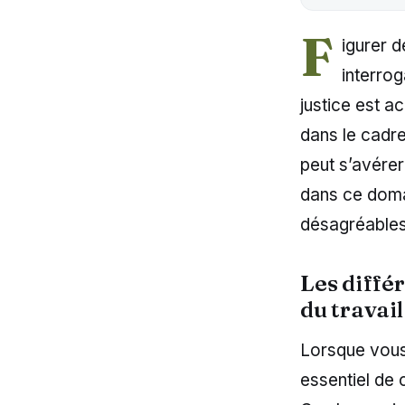
F
igurer d
interrog
justice est a
dans le cadre
peut s’avére
dans ce doma
désagréables
Les diffé
du travail
Lorsque vous s
essentiel de 