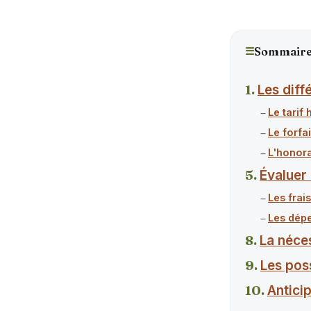
☰
Sommair
Les diff
Le tarif
Le forfa
L'honora
Évaluer 
Les frai
Les dépe
La néce
Les poss
Anticip