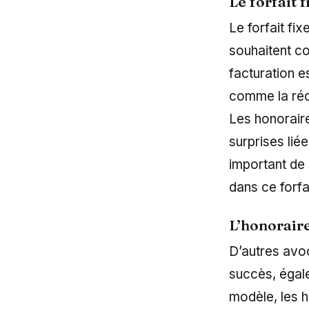
Le forfait 
Le forfait fi
souhaitent co
facturation e
comme la réda
Les honoraires
surprises lié
important de 
dans ce forfa
L’honoraire
D’autres avo
succès, égal
modèle, les h