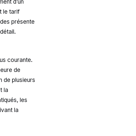
ment d’un
le tarif
modes présente
étail.
lus courante.
heure de
n de plusieurs
t la
atiqués, les
ivant la