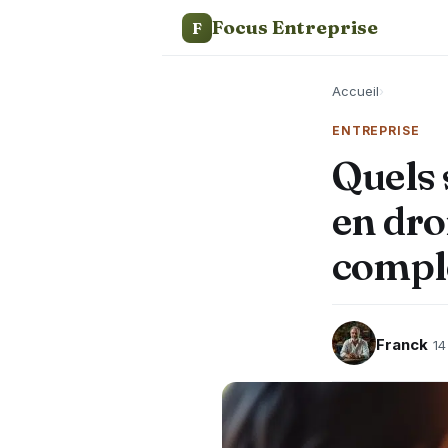
Focus Entreprise
F
Accueil
›
ENTREPRISE
Quels 
en dro
compl
Franck
14