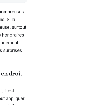
e nombreuses
s. Si la
euse, surtout
es honoraires
icacement
s surprises
 en droit
, il est
ut appliquer.