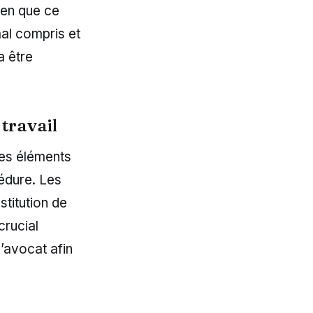
ien que ce
mal compris et
a être
 travail
res éléments
cédure. Les
stitution de
crucial
’avocat afin