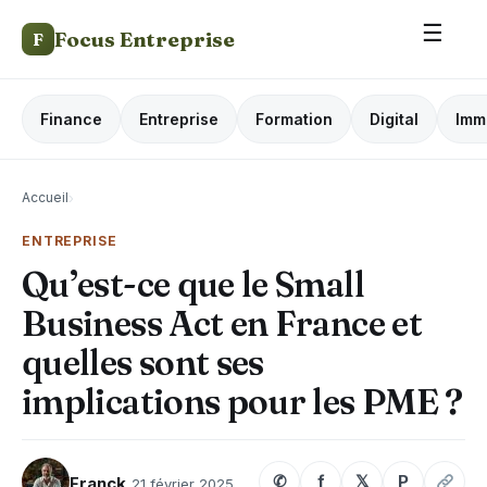
☰
Focus Entreprise
F
Finance
Entreprise
Formation
Digital
Imm
Accueil
›
ENTREPRISE
Qu’est-ce que le Small
Business Act en France et
quelles sont ses
implications pour les PME ?
✆
f
𝕏
P
Franck
21 février 2025