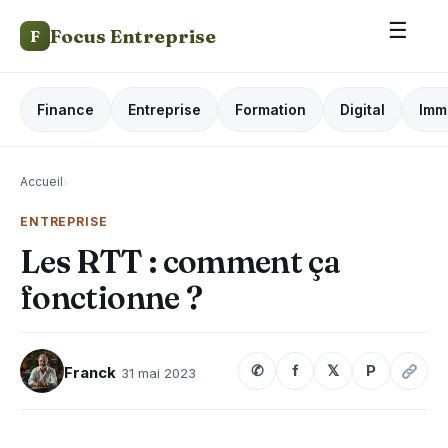
☰
Focus Entreprise
F
Finance
Entreprise
Formation
Digital
Imm
Accueil
›
ENTREPRISE
Les RTT : comment ça
fonctionne ?
✆
f
𝕏
P
Franck
31 mai 2023