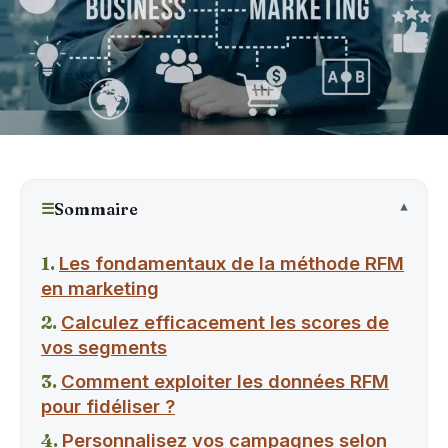
☰
Sommaire
Les fondamentaux de la méthode RFM
en marketing
Calculez efficacement les scores de
vos segments
Comment exploiter les données RFM
pour fidéliser ?
Personnalisez vos campagnes selon