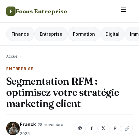
☰
Focus Entreprise
F
Finance
Entreprise
Formation
Digital
Imm
Accueil
›
ENTREPRISE
Segmentation RFM :
optimisez votre stratégie
marketing client
Franck
28 novembre
✆
f
𝕏
P
2025