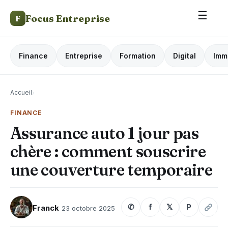
☰
Focus Entreprise
F
Finance
Entreprise
Formation
Digital
Imm
Accueil
›
FINANCE
Assurance auto 1 jour pas
chère : comment souscrire
une couverture temporaire
✆
f
𝕏
P
Franck
23 octobre 2025