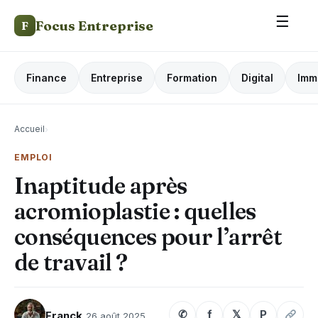
☰
Focus Entreprise
F
Finance
Entreprise
Formation
Digital
Imm
Accueil
›
EMPLOI
Inaptitude après
acromioplastie : quelles
conséquences pour l’arrêt
de travail ?
✆
f
𝕏
P
Franck
26 août 2025