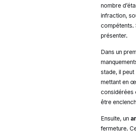
nombre d’éta
infraction, s
compétents. 
présenter.
Dans un prem
manquements c
stade, il peu
mettant en œu
considérées 
être enclenc
Ensuite, un
a
fermeture. Ce