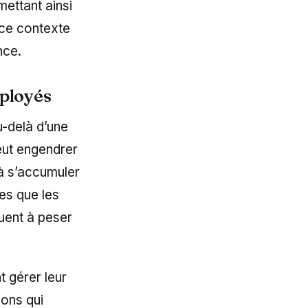
mettant ainsi
s ce contexte
nce.
mployés
u-delà d’une
peut engendrer
 à s’accumuler
les que les
nuent à peser
 gérer leur
ions qui