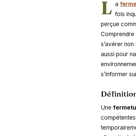
L
a
ferme
fois inq
perçue comme
Comprendre le
s’avérer non 
aussi pour na
environnement
s’informer su
Définitio
Une
fermetu
compétentes,
temporairemen