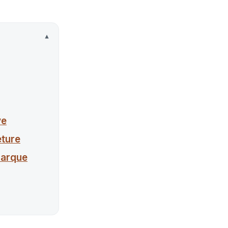
ve
eture
marque