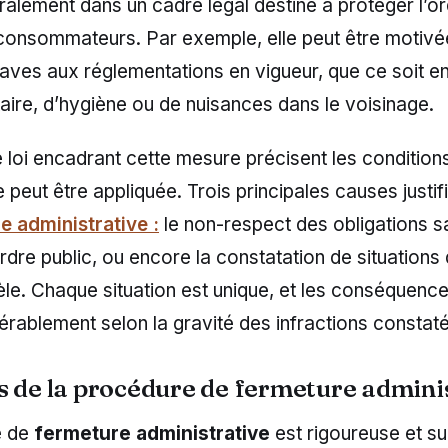
éralement dans un cadre légal destiné à protéger l’or
 consommateurs. Par exemple, elle peut être motivé
raves aux réglementations en vigueur, que ce soit e
taire, d’hygiène ou de nuisances dans le voisinage.
 loi encadrant cette mesure précisent les condition
le peut être appliquée. Trois principales causes justi
e administrative :
le non-respect des obligations sa
’ordre public, ou encore la constatation de situation
tèle. Chaque situation est unique, et les conséquenc
érablement selon la gravité des infractions constat
s de la procédure de fermeture admini
e de
fermeture administrative
est rigoureuse et sui