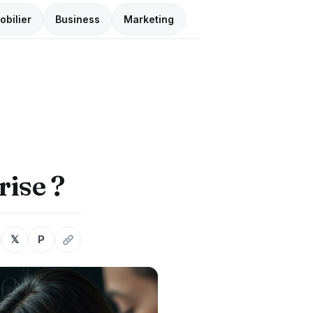
obilier
Business
Marketing
rise ?
𝕏
P