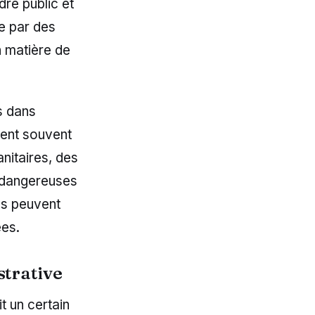
dre public et
e par des
n matière de
s dans
fient souvent
nitaires, des
s dangereuses
es peuvent
ées.
strative
t un certain