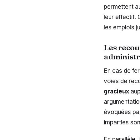
permettent au
leur effectif
les emplois j
Les recou
administr
En cas de fer
voies de reco
gracieux
aupr
argumentatio
évoquées par 
imparties son
En parallèle,