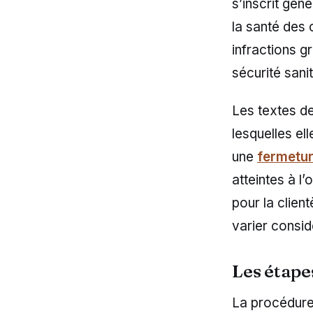
s’inscrit gén
la santé des
infractions g
sécurité sani
Les textes de
lesquelles el
une
fermetur
atteintes à l
pour la clien
varier consid
Les étape
La procédur