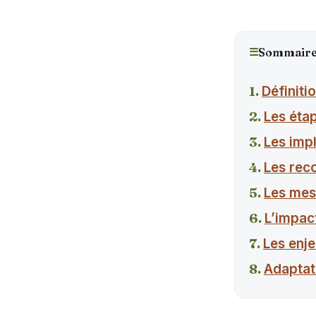
☰
Sommair
Définiti
Les éta
Les impl
Les reco
Les mes
L’impac
Les enj
Adaptat