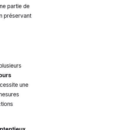
une partie de
 en préservant
plusieurs
ours
écessite une
 mesures
ctions
ntentieux