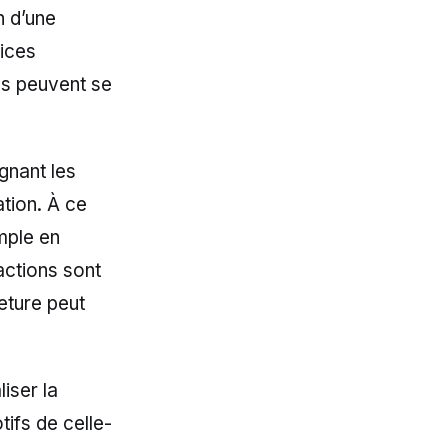
n d’une
vices
os peuvent se
ignant les
ation. À ce
emple en
actions sont
eture peut
liser la
ifs de celle-