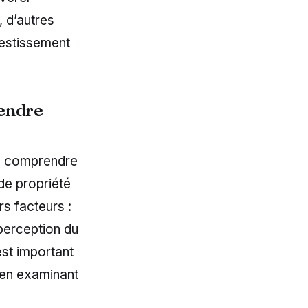
, d’autres
vestissement
rendre
ien comprendre
de propriété
rs facteurs :
 perception du
est important
, en examinant