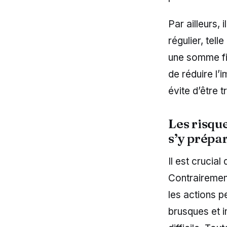
Par ailleurs,
régulier, tel
une somme fix
de réduire l’
évite d’être 
Les risque
s’y prépa
Il est crucia
Contrairemen
les actions p
brusques et 