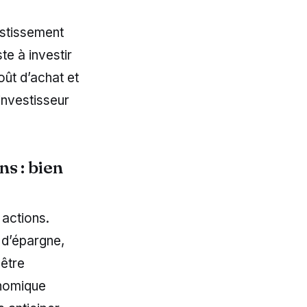
vestissement
te à investir
oût d’achat et
investisseur
ns : bien
 actions.
 d’épargne,
 être
onomique