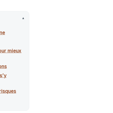
gne
our mieux
ons
s’y
 risques