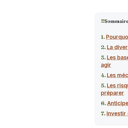
☰
Sommair
Pourquoi
La diver
Les bas
agir
Les méc
Les risq
préparer
Anticip
Investir