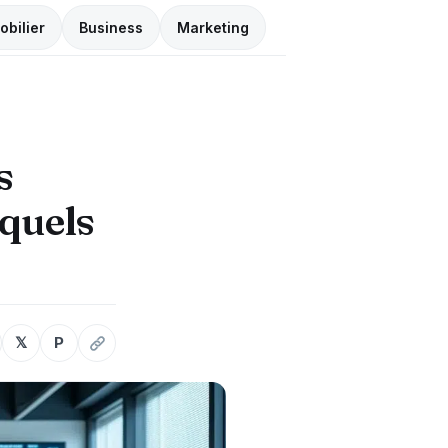
obilier
Business
Marketing
s
 quels
𝕏
P