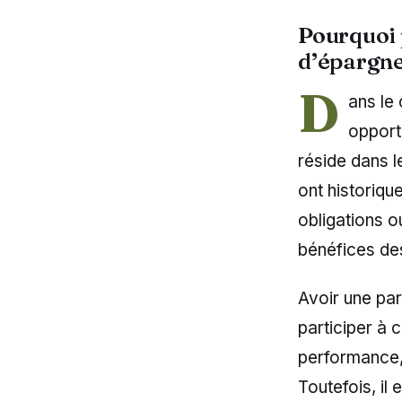
Pourquoi p
d’épargn
D
ans le 
opport
réside dans l
ont historiqu
obligations o
bénéfices des 
Avoir une pa
participer à 
performance, 
Toutefois, il