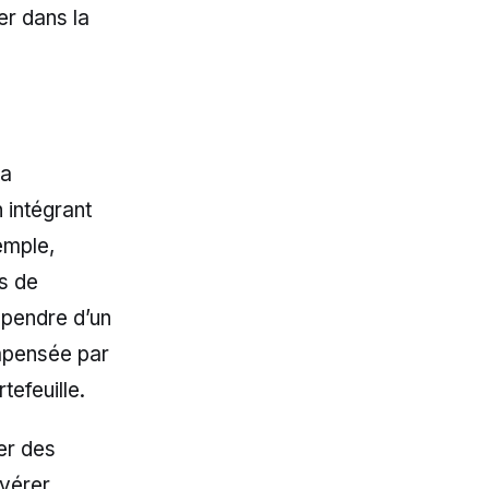
er dans la
la
n intégrant
emple,
es de
épendre d’un
ompensée par
tefeuille.
er des
avérer