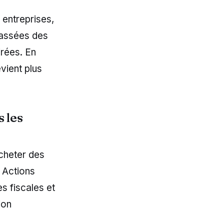
 entreprises,
passées des
irées. En
vient plus
 les
acheter des
n Actions
s fiscales et
ion