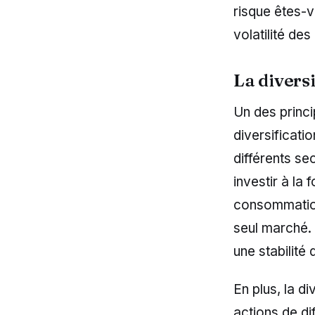
risque êtes-
volatilité de
La diversi
Un des princ
diversificati
différents se
investir à la
consommation
seul marché.
une stabilité 
En plus, la d
actions de d