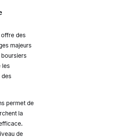
e
 offre des
ages majeurs
 boursiers
 les
e des
ns permet de
rchent la
efficace.
niveau de