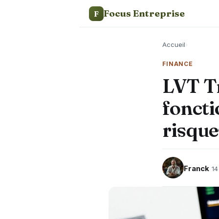
Focus Entreprise
F
Accueil
›
FINANCE
LVT Tr
foncti
risque
Franck
14