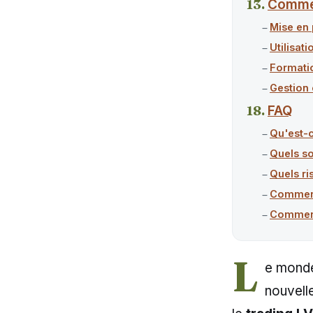
Commen
Mise en 
Utilisati
Formati
Gestion
FAQ
Qu'est-c
Quels so
Quels ri
Comment
Comment
L
e monde
nouvell