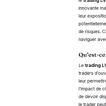
le
trading L
innovante mai
leur expositi
potentielleme
de risques. C
naviguer avec
Qu’est-ce
Le
trading 
traders d’ouv
leur permettr
l’impact de c
de devoir dis
le trader peu