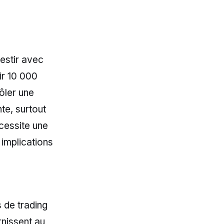
vestir avec
ir 10 000
rôler une
te, surtout
cessite une
implications
s de trading
rnissent au