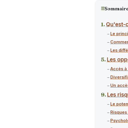
☰
Sommair
Qu'est-c
Le princi
Comment
Les diff
Les oppo
Accès à 
Diversif
Un accès
Les ris
Le poten
Risques 
Psycholo