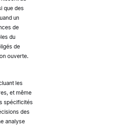
si que des
Quand un
ences de
les du
ligés de
ion ouverte.
cluant les
ères, et même
 spécificités
décisions des
une analyse