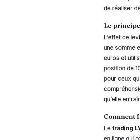
de réaliser d
Le principe 
L’effet de le
une somme em
euros et utili
position de 1
pour ceux qui
compréhensio
qu’elle entraî
Comment fo
Le
trading 
en ligne qui 