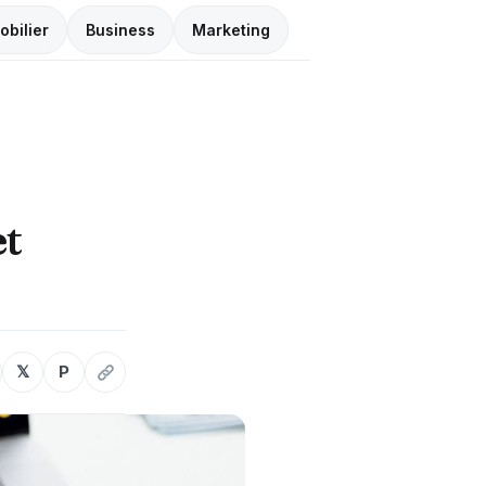
obilier
Business
Marketing
et
𝕏
P