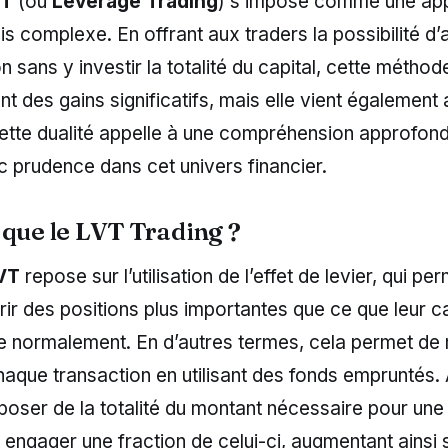
VT
(ou
Leverage Trading
) s’impose comme une ap
s complexe. En offrant aux traders la possibilité d
on sans y investir la totalité du capital, cette métho
nt des gains significatifs, mais elle vient également
ette dualité appelle à une compréhension approfond
 prudence dans cet univers financier.
 que le LVT Trading ?
LVT
repose sur l’utilisation de l’effet de levier, qui pe
rir des positions plus importantes que ce que leur ca
e normalement. En d’autres termes, cela permet de m
haque transaction en utilisant des fonds empruntés. A
poser de la totalité du montant nécessaire pour une 
t engager une fraction de celui-ci, augmentant ainsi