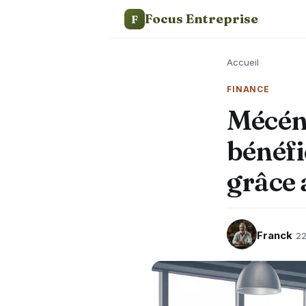
Focus Entreprise
F
Accueil
›
FINANCE
Mécén
bénéfi
grâce 
Franck
22