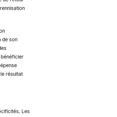
érennisation
ion
n de son
des
 bénéficier
dépense
le résultat
ificités. Les