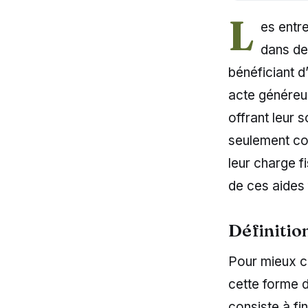
L
es entr
dans de
bénéficiant 
acte généreux
offrant leur 
seulement con
leur charge f
de ces aides 
Définition
Pour mieux c
cette forme 
consiste à fi