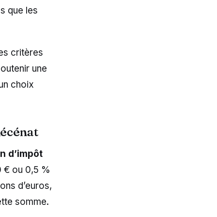
s que les
es critères
soutenir une
un choix
mécénat
n d’impôt
0 € ou 0,5 %
ions d’euros,
cette somme.