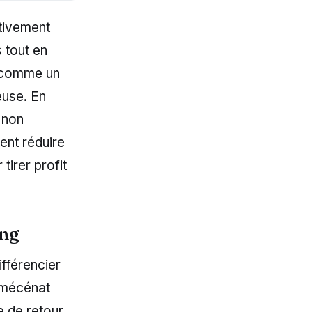
ctivement
 tout en
 comme un
euse. En
 non
ent réduire
tirer profit
ing
différencier
 mécénat
e de retour