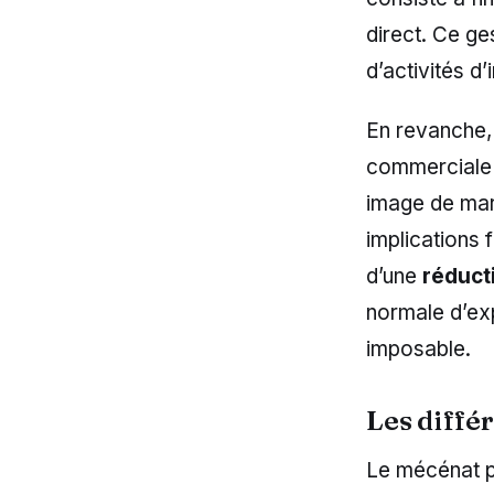
direct. Ce ge
d’activités d’
En revanche,
commerciale o
image de marq
implications 
d’une
réduct
normale d’exp
imposable.
Les diffé
Le mécénat pe