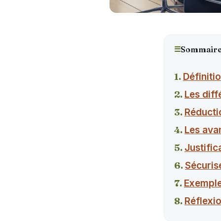
☰
Sommair
Définiti
Les dif
Réductio
Les ava
Justific
Sécuris
Exemple
Réflexio