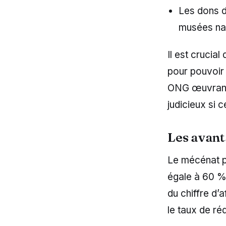
Les dons d
musées na
Il est crucia
pour pouvoir
ONG œuvrant 
judicieux si ce
Les avant
Le mécénat p
égale à 60 %
du chiffre d’
le taux de ré