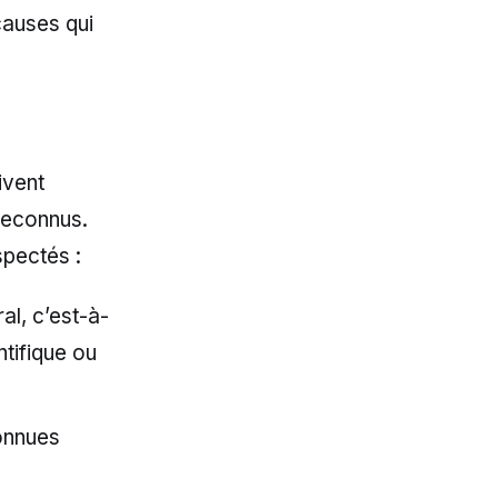
causes qui
ivent
reconnus.
spectés :
al, c’est-à-
ntifique ou
connues