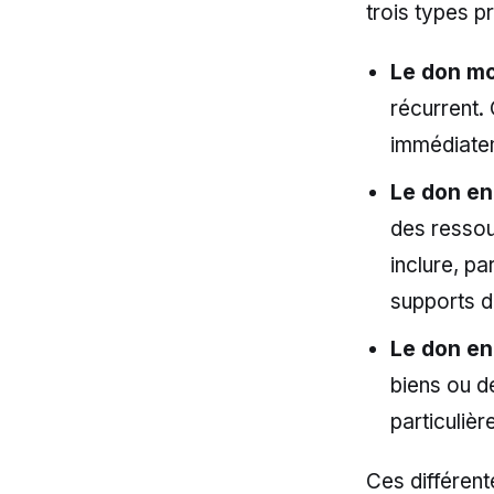
trois types p
Le don mo
récurrent.
immédiatem
Le don e
des ressou
inclure, p
supports 
Le don en
biens ou d
particuliè
Ces différen