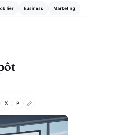
obilier
Business
Marketing
pôt
𝕏
P