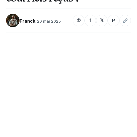
✆
f
𝕏
P
Franck
20 mai 2025