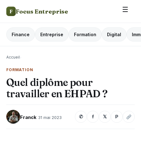
☰
Focus Entreprise
F
Finance
Entreprise
Formation
Digital
Imm
Accueil
›
FORMATION
Quel diplôme pour
travailler en EHPAD ?
✆
f
𝕏
P
Franck
31 mai 2023